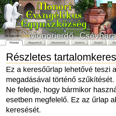
Személyes
Bekezdések
Tovább
eszközök
a
tartalomhoz
|
Ugrás
a
navigációhoz
Itt vagyunk:
Főoldal
Főoldal
Magunkról
Alkalmaink
Galéria
Alapkő
Al
Részletes tartalomkere
Ez a keresőűrlap lehetővé teszi a 
megadásával történő szűkítését.
Ne feledje, hogy bármikor haszná
esetben megfelelő. Ez az űrlap a
keresését.