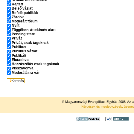
Rejtett
Belső vázlat
Befelé publikált
Zárolva
Moderált fórum
Nyílt
Függőben, áttekintés alatt
Pending state
Privát
Privát, csak tagoknak
Publikus
Publikus vázlat
Publikált
Elutasítva
Hozzászólás csak tagoknak
Visszavonva
Moderálásra vár
© Magyarországi Evangélikus Egyház 2008. Az ad
Kérdések és megjegyzések: üzene