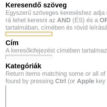
Keresendő szöveg
Egyszerű szöveges kereséshez adja me
rá lehet keresni az
AND
(ÉS) és a
O
tartalmában, címében és rövid leírásá
Cím
A keresőkifejezést címében tartalma
Kategóriák
Return items matching some or all of
found by pressing
Ctrl
(or
Apple
key 