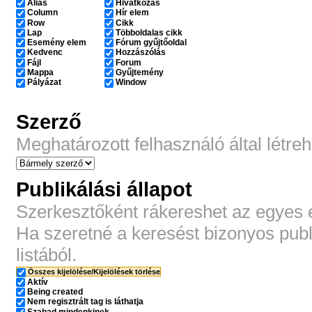
Alias
Hivatkozás
Column
Hír elem
Row
Cikk
Lap
Többoldalas cikk
Esemény elem
Fórum gyűjtőoldal
Kedvenc
Hozzászólás
Fájl
Forum
Mappa
Gyűjtemény
Pályázat
Window
Szerző
Meghatározott felhasználó által létre
Publikálási állapot
Szerkesztőként rákereshet az egyes e
Ha szeretné a keresést bizonyos publi
listából.
Összes kijelölése/Kijelölések törlése
Aktív
Being created
Nem regisztrált tag is láthatja
Szabad mindenkinek